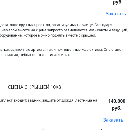
руб.
Заказать
достаточно крупных проектов, организуемых на улице. Благодаря
 немалой высоте на сцене запросто размещаются музыканты и ведущий,
оборудование, которое можно поднять вместе с крышей.
ть, как одиночные артисты, так и полноценные коллективы. Она станет
оприятия, небольшого фестиваля и т.п.
СЦЕНА С КРЫШЕЙ 10Х8
мплект входит: задник, защита от дождя, лестница на
140.000
руб.
Заказать