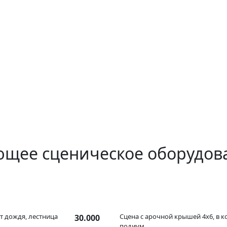
ющее сценическое оборудов
от дождя, лестница
Сцена с арочной крышей 4x6, в к
30.000
подиум.