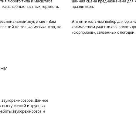
тия любого типа и масштаба.
Данная сцена предназначена для к
, масштабных частных торжеств.
праздников.
ессиональный звук и свет, Вам
Это оптимальный выбор для орган
уплений не только музыкантов, но
количеством участников, вплоть д
«сюрпризов», связанных с погодой.
ШНИ
и звукорежиссеров. Данное
х выступлений и крупных
работы звукорежиссера и