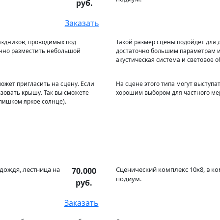
руб.
Заказать
аздников, проводимых под
Такой размер сцены подойдет для 
енно разместить небольшой
достаточно большим параметрам и
акустическая система и световое 
может пригласить на сцену. Если
На сцене этого типа могут выступа
зовать крышу. Так вы сможете
хорошим выбором для частного мер
лишком яркое солнце).
 дождя, лестница на
Сценический комплекс 10x8, в ко
70.000
подиум.
руб.
Заказать