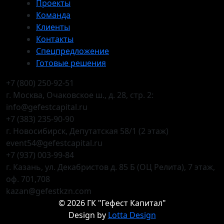
Проекты
Команда
Клиенты
Контакты
Спецпредложение
Готовые решения
+7 (800) 250-92-51
г. Москва, Очаковское ш., д. 28, стр. 2:
info@gefestcapital.ru
+7 (383) 235-90-90
г. Новосибирск, Депутатская 58/1 (2 этаж)
event54@gefestcapital.ru
+7 (937) 003-99-84
г. Казань, ул. Декабристов д. 85 Б (ОЦ Релита), 7 этаж,
оф. 701,708
kazan@gefestkzn.com
©
2026
ГК "Гефест Капитал"
Design by
Lotta Design