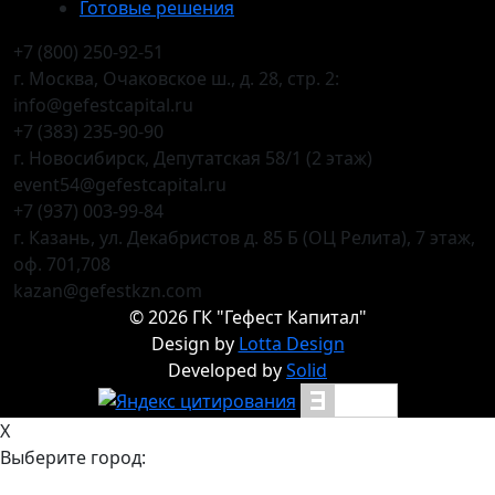
Готовые решения
+7 (800) 250-92-51
г. Москва, Очаковское ш., д. 28, стр. 2:
info@gefestcapital.ru
+7 (383) 235-90-90
г. Новосибирск, Депутатская 58/1 (2 этаж)
event54@gefestcapital.ru
+7 (937) 003-99-84
г. Казань, ул. Декабристов д. 85 Б (ОЦ Релита), 7 этаж,
оф. 701,708
kazan@gefestkzn.com
©
2026
ГК "Гефест Капитал"
Design by
Lotta Design
Developed by
Solid
X
Выберите город: