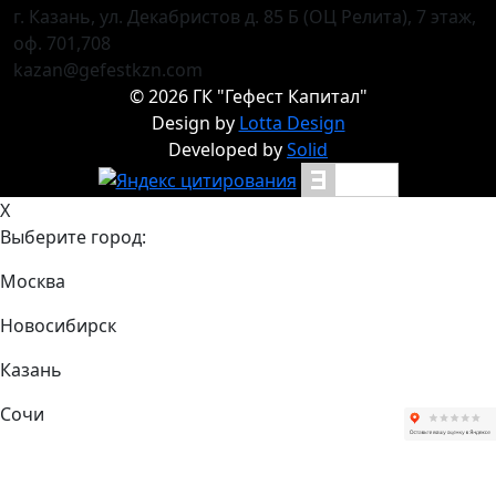
г. Казань, ул. Декабристов д. 85 Б (ОЦ Релита), 7 этаж,
оф. 701,708
kazan@gefestkzn.com
©
2026
ГК "Гефест Капитал"
Design by
Lotta Design
Developed by
Solid
X
Выберите город:
Москва
Новосибирск
Казань
Сочи