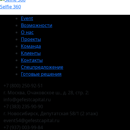
Selfie 360
Event
Возможности
О нас
Проекты
Команда
Клиенты
Контакты
Спецпредложение
Готовые решения
+7 (800) 250-92-51
г. Москва, Очаковское ш., д. 28, стр. 2:
info@gefestcapital.ru
+7 (383) 235-90-90
г. Новосибирск, Депутатская 58/1 (2 этаж)
event54@gefestcapital.ru
+7 (937) 003-99-84