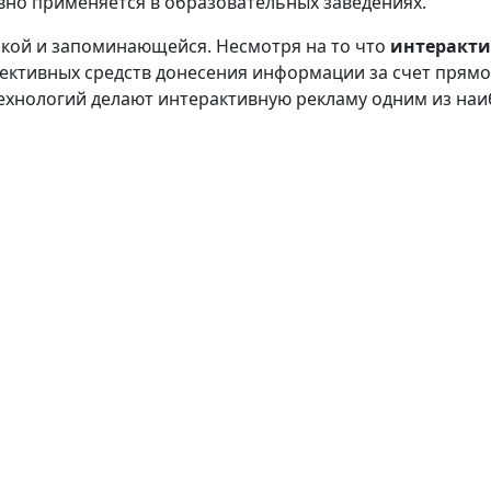
вно применяется в образовательных заведениях.
ркой и запоминающейся. Несмотря на то что
интеракти
фективных средств донесения информации за счет прям
нологий делают интерактивную рекламу одним из наиб