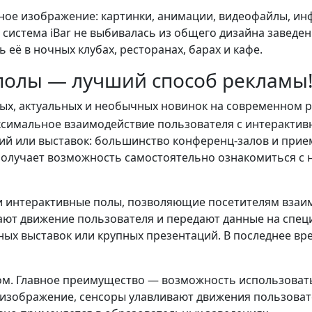
ное изображение: картинки, анимации, видеофайлы, и
 система iBar не выбивалась из общего дизайна заведе
её в ночных клубах, ресторанах, барах и кафе.
 полы — лучший способ рекламы
ых, актуальных и необычных новинок на современном 
симальное взаимодействие пользователя с интерактив
аций или выставок: большинство конференц-залов и пр
получает возможность самостоятельно ознакомиться с
 и интерактивные полы, позволяющие посетителям вза
ывают движение пользователя и передают данные на сп
ных выставок или крупных презентаций. В последнее в
м. Главное преимущество — возможность использовать 
 изображение, сенсоры улавливают движения пользоват