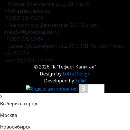
г. Москва, Очаковское ш., д. 28, стр. 2:
info@gefestcapital.ru
+7 (383) 235-90-90
г. Новосибирск, Депутатская 58/1 (2 этаж)
event54@gefestcapital.ru
+7 (937) 003-99-84
г. Казань, ул. Декабристов д. 85 Б (ОЦ Релита), 7 этаж,
оф. 701,708
kazan@gefestkzn.com
©
2026
ГК "Гефест Капитал"
Design by
Lotta Design
Developed by
Solid
X
Выберите город:
Москва
Новосибирск