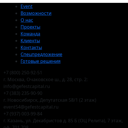
Event
Возможности
О нас
Проекты
Команда
Клиенты
Контакты
Спецпредложение
Готовые решения
+7 (800) 250-92-51
г. Москва, Очаковское ш., д. 28, стр. 2:
info@gefestcapital.ru
+7 (383) 235-90-90
г. Новосибирск, Депутатская 58/1 (2 этаж)
event54@gefestcapital.ru
+7 (937) 003-99-84
г. Казань, ул. Декабристов д. 85 Б (ОЦ Релита), 7 этаж,
оф. 701,708