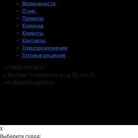
Возможности
О нас
Проекты
Команда
Клиенты
Контакты
Спецпредложение
Готовые решения
+7 (800) 250-92-51
г. Москва, Очаковское ш., д. 28, стр. 2:
info@gefestcapital.ru
X
Выберите город: