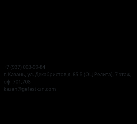
+7 (937) 003-99-84
г. Казань, ул. Декабристов д. 85 Б (ОЦ Релита), 7 этаж,
оф. 701,708
kazan@gefestkzn.com