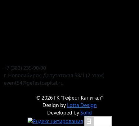
+7 (383) 235-90-90
г. Новосибирск, Депутатская 58/1 (2 этаж)
event54@gefestcapital.ru
©
2026
ГК "Гефест Капитал"
Design by
Lotta Design
Developed by
Solid