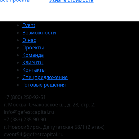
Узнать стоимость
Event
Возможности
О нас
Проекты
Команда
Клиенты
Контакты
Спецпредложение
Готовые решения
+7 (800) 250-92-51
г. Москва, Очаковское ш., д. 28, стр. 2:
info@gefestcapital.ru
+7 (383) 235-90-90
г. Новосибирск, Депутатская 58/1 (2 этаж)
event54@gefestcapital.ru