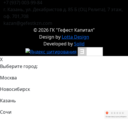
+7 (937) 003-99-84
г. Казань, ул. Декабристов д. 85 Б (ОЦ Релита), 7 этаж,
оф. 701,708
kazan@gefestkzn.com
©
2026
ГК "Гефест Капитал"
Design by
Lotta Design
Developed by
Solid
X
Выберите город:
Москва
Новосибирск
Казань
Сочи