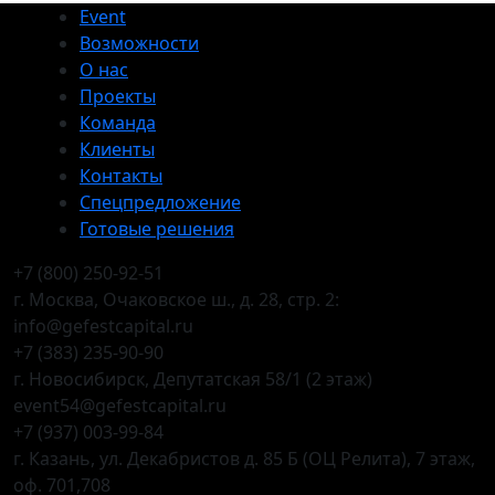
Event
Возможности
О нас
Проекты
Команда
Клиенты
Контакты
Спецпредложение
Готовые решения
+7 (800) 250-92-51
г. Москва, Очаковское ш., д. 28, стр. 2:
info@gefestcapital.ru
+7 (383) 235-90-90
г. Новосибирск, Депутатская 58/1 (2 этаж)
event54@gefestcapital.ru
+7 (937) 003-99-84
г. Казань, ул. Декабристов д. 85 Б (ОЦ Релита), 7 этаж,
оф. 701,708