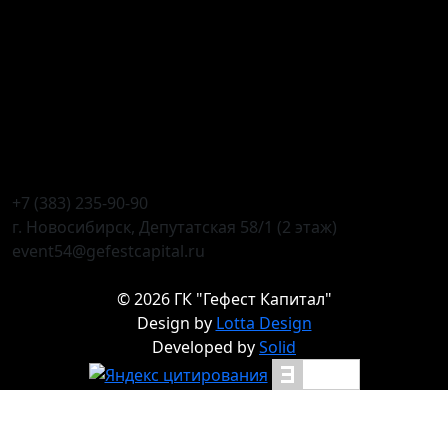
+7 (383) 235-90-90
г. Новосибирск, Депутатская 58/1 (2 этаж)
event54@gefestcapital.ru
©
2026
ГК "Гефест Капитал"
Design by
Lotta Design
Developed by
Solid