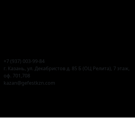
+7 (937) 003-99-84
г. Казань, ул. Декабристов д. 85 Б (ОЦ Релита), 7 этаж,
оф. 701,708
kazan@gefestkzn.com