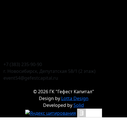
+7 (383) 235-90-90
г. Новосибирск, Депутатская 58/1 (2 этаж)
event54@gefestcapital.ru
©
2026
ГК "Гефест Капитал"
Design by
Lotta Design
Developed by
Solid