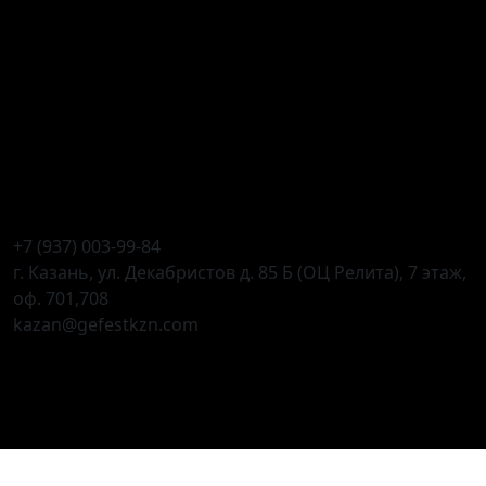
+7 (937) 003-99-84
г. Казань, ул. Декабристов д. 85 Б (ОЦ Релита), 7 этаж,
оф. 701,708
kazan@gefestkzn.com