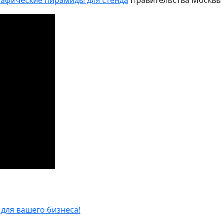
рафические пирамиды для стенда
Правительства Москвы 
для вашего бизнеса!